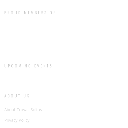
PROUD MEMBERS OF
UPCOMING EVENTS
ABOUT US
About Trovas Soltas
Privacy Policy