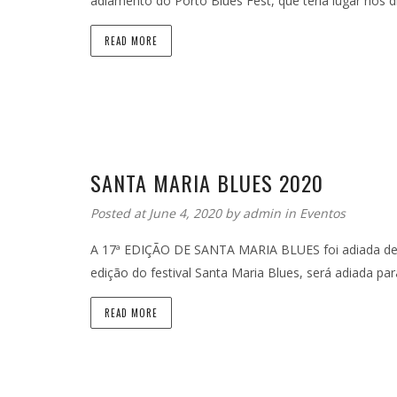
adiamento do Porto Blues Fest, que teria lugar nos d
READ MORE
SANTA MARIA BLUES 2020
Posted at June 4, 2020 by
admin
in
Eventos
A 17ª EDIÇÃO DE SANTA MARIA BLUES foi adiada devi
edição do festival Santa Maria Blues, será adiada p
READ MORE