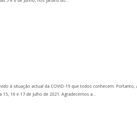
ias 5 e 6 de Junho, nos jardins do…
do à situação actual da COVID-19 que todos conhecem. Portanto, 
ara 15, 16 e 17 de Julho de 2021. Agradecemos a…